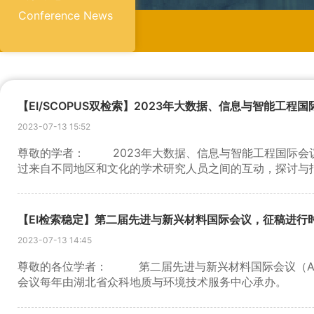
Conference News
【EI/SCOPUS双检索】2023年大数据、信息与智能工程
2023-07-13 15:52
尊敬的学者： 2023年大数据、信息与智能工程国际会议（BD
过来自不同地区和文化的学术研究人员之间的互动，探讨与
会，就大数据、信息工程和智能工程的最新发展方向和未来方向
以高质量的技术和体验计划为特色，在论文展示和备受瞩目
数据、信息工程和智能工程相关的所有主题的论文和摘要，期待
【EI检索稳定】第二届先进与新兴材料国际会议，征稿进行
稿论文的海报展示。 截稿日期 ：2023 年 9 月 10
2023-07-13 14:45
格的审稿之后，所有被接受的论文将作为会议论文发表，并被EI
合适的SCI期刊 如下： Journal 1: Computer Modeling in
尊敬的各位学者： 第二届先进与新兴材料国际会议（AEM 2
IF=1.593） 期刊2：科学规划（ISSN:1058-9244，IF
会议每年由湖北省众科地质与环境技术服务中心承办。 A
IF=2.679） 期刊4：传感器（ISSN： 1424-8220，I
交流和分享他们的经验。它还为研究人员、从业者和教育工
和问题、遇到的实际挑战以及先进和新兴材料领域采用的解