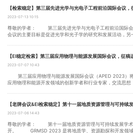
讲者和常规演讲者。欢迎将论文全文投稿至 EI 和 SCI 
【检索稳定】第三届先进光学与光电子工程前沿国际会议，
信息： 1. 会议论文集发表 所有发表在 会议论文集中的被接受
2023-07-13 10:15
行索引。对于每篇被接受的论文，至少有一位作者需要注册
期刊发表论文而不考虑会议论文集的作者，请按期刊要求准
尊敬的学者： 第三届先进光学与光电子工程前沿国际会议 (AOP
述完整论文模板了解基本布局和格式。 更多信息可在AEM
会议的主要目标是促进光学和光子学的研究和发展活动，另
和从业人员之间的科学信息交流。 截稿日期：2023年
到 AOPR 2023会议论文集，并提交 EI Compendex、Scopus 
被 EI 检索。ISSN：1742-6596。AOPR 2022 已提交给IOP Confer
【EI稳定检索】第三届应用物理与能源发展国际会议，征稿
(JPCS) 发表。AOPR 2021已被EI检索。 更多信息
2023-07-07 10:43
第三届应用物理与能源发展国际会议（APED 2023）将于2
应用物理和能源开发领域的创新学者和行业专家，交流思
行一次，使其成为人们在流体和化学工程及相关领域分享观点
截稿日期：2023年 11 月 15 日 在线投稿 1.出版
《2022APED》已发表在《物理学杂志：会议系列》（J
给合适的SCI期刊 APED 2021 会议论文集已在
2023-07-06 14:43
在 APED 2023 查看。
尊敬的学者： 第十一届地质资源管理与可持续发展学术会议（G
开。 GRMSD 2023 是将地质学、资源勘探和开发