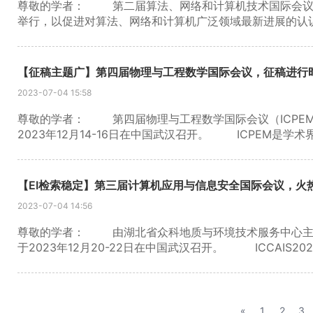
Publication (Volume: 2437) 发表。出版详情链接：https: //
尊敬的学者： 第二届算法、网络和计算机技术国际会议 (ICANCT
ICMEM 2021 已于 2021 年 11 月 19 日以在线
举行，以促进对算法、网络和计算机广泛领域最新进展的认识和
2101），链接：https ://iopscience.iop.org/issue/1
者、学者、教授和工程师交流最新研究成果和激发科学创
举行。出版物：Mechanisms and Machine Science（卷
者、特邀演讲者和常规演讲者。热烈欢迎全文提交发表。为了方
://www.springer.com/gp/book/9783030683023 I
行演示和研讨会。诚挚邀请您向 ICANCT 2023 提交
【征稿主题广】第四届物理与工程数学国际会议，征稿进行
收录。 更多信息可在ICMEM 2023查看。
的论文都将经过 国际研究人员严格的全面同行评审流程，ICAN
2023-07-04 15:58
2023 会议论文集上，该论文集将被 EI Compendex 检索
检索。 更多信息可在 ICANCT 2023 查看。
尊敬的学者： 第四届物理与工程数学国际会议（ICPEM
2023年12月14-16日在中国武汉召开。 ICPEM是
盛会。它为从事物理和工程数学发展的国际科学家、学者、
研究活动，讨论前沿研究，分享新的创新业务方向和核心
度选择性的技术计划，包括提交的论文、一小部分来自该领
【EI检索稳定】第三届计算机应用与信息安全国际会议，火
的研究的海报会议。将针对新兴主题举行重点主题演讲和小组讨论
2023-07-04 14:56
见。 截稿日期：2023年12月14日 ICPEM邀请作
专家进行同行评审，评审结果将在7-14个工作日内发送给您。
尊敬的学者： 由湖北省众科地质与环境技术服务中心主办的
Compendex、Scopus、Inspec等。 更多信息可在 ICP
于2023年12月20-22日在中国武汉召开。 ICCAIS
流平台，交流 最新 进展和新研究成果。 ICCAIS 202
参与者之间交流信息提供宝贵的机会，特别是对于那些正
稿日期：2023年 7 月 20 日 所有被ICCAIS 2023
SCOPUS等。 所有被 ICCAIS 2022 接受的论文均已由光
«
1
2
3