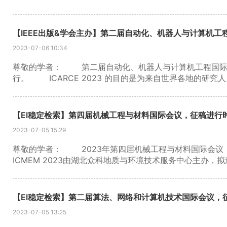
进地质学、资源勘探和开发方面的研究和开发活动，另一个
业人员之间的科学信息交流。我们诚挚地邀请您出席会议
日期：2023年12月5日 在线投稿 提交给 GRMSD
【IEEE出版&学会主办】第二届自动化、机器人与计算机工
文将由澳西诺学术出版社出版为GRMSD 2023会议论文集，并提交
2023-07-06 10:34
（SCI收录） ◆ 土木工程进展，ISSN：1687-8086，IF
3.498。 更多信息可在 GRMSD 2023 查看。
尊敬的学者： 第二届自动化、机器人与计算机工程国际会议(ICA
行。 ICARCE 2023 的目的是为来自世界各地的研
自动化、机器人和计算机工程方面的研究成果和开发活动。
以及为未来合作寻找全球合作伙伴的机会。我们期待在 ICAR
11月22日 在线投稿 所有提交的论文都将经过 国际研究
【EI稳定检索】第四届机械工程与材料国际会议，征稿进行
文（注册和提交）将发表在 ICARCE 2023 会议论文集上，
2023-07-05 15:29
将被提交以包含在 IEEE Xplore 中。 更多信息可在 ICA
尊敬的学者： 2023年第四届机械工程与材料国际会议（ICM
ICMEM 2023由湖北众科地质与环境技术服务中心主办
ICMEM 2023 的主要目标是促进机械工程和材料领
开发人员、工程师、学生和从业人员之间的科学信息交流。
领域分享观点和经验的理想平台。 截稿日期：2023 年 10
【EI稳定检索】第二届算法、网络和计算机技术国际会议，
2-3位专家的同行评审后，所有被接受的论文将发表到国际会议论文
2023-07-05 13:25
ICMEM 2022 会议记录的录用论文已于 2023 年 2 月 1 日由 Jour