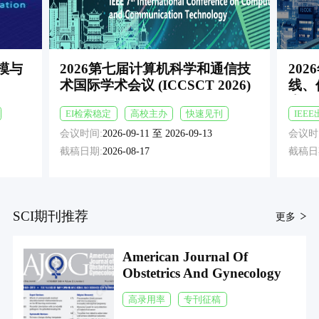
模与
2026第七届计算机科学和通信技
20
术国际学术会议 (ICCSCT 2026)
线、
术国
EI检索稳定
高校主办
快速见刊
IEE
202
会议时间:
2026-09-11 至 2026-09-13
会议时
截稿日期:
2026-08-17
截稿日
SCI期刊推荐
更多
American Journal Of
Obstetrics And Gynecology
高录用率
专刊征稿