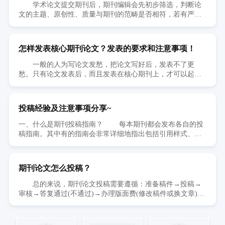
学术论文提交期刊后，期刊编辑会先初步筛选，判断论
文的主题、原创性、质量与期刊的范畴是否相符，若有严重
问题就会被直接拒稿（desk rejection），虽然对研究人员来说
是很大的打击，然而编辑多半会注明原因，回复也很迅速，
作者可以根据建议修改并改投其他期刊。 若通过编辑初
怎样发表核心期刊论文？发表的要求和注意事项！
审就会进入同行评审（peer review）阶段，由两位以上的审
稿人从专业角度，客观判断研究论文是否适合发表，并给期
一般的人为写论文发愁，把论文写好后，发表不了更
刊建议。编辑在审阅审稿人报告后做出决定。论文在初审之
愁。只有论文发表后，而且发表在核心期刊上，才可以起到
后就得到“稿件录用”（manuscript acceptance）或是“小幅修
推澜助波的作用。 在核心期刊发表论文也不是那么容易
改”（minor revision）的回复是相当少见的，“修改后重新提
的事情。无论是从论文的标题、立论、结论，还是从论文的
交”（revise and resubmit）的结果较为常见，也有经同行审稿
格式上都比一般期刊要求严格，因为论文的质量就是期刊的
投稿经验及注意事项分享~
后遭到拒稿的情况。退回修改时应仔细阅读审稿人的建议，
生命，好的论文才保证核心期刊的权威性。 怎样在核心
逐项进行修改，并告诉主编新的版本更动了什么部分，说明
期刊上发表论文呢？ 核心期刊论文发表，无非两种渠道。
一、什么是期刊投稿指南？ 每本期刊都会发布各自的投
每项审稿评论均已妥善处理。 每家期刊审稿周期不同。
01. 以质取稿。就看你的写作水平，专业水准，论文是否有
稿指南。其中有的指南会非常详细地指出包括引用样式、版
加利福尼亚大学（University of California）的计算生物学学
创新，有独特的想法和精准的数据剖析等。 02. 以钱取
权政策、可接受的字体或整个文稿结构在内的各种要求。因
生研究了PubMed搜索引擎中所有标明了投稿日期和同意录用
稿。就看你的资金实力，是否自己有充裕的财力或者是背后
此，在投稿时一定要关注指南中的内容，按照要求去做，才
日期的论文，发现在过去30年间，平均等待时间维持在100天
的团队支持，核心期刊收费比较贵，文章一般般，版面费准
能避免做无用功。 那么投稿首先就需要准备待投的文
上下。但特定期刊的等待时间发生了剧烈的变化。例如过去
期刊论文怎么投稿？
备好3000-10000元，还是很有机会的，直接找杂志社或者某
稿。这一过程中，我们第一步需要了解目标期刊接受的文件
十年间《Nature》期刊的等待时间从85天增长到了150天；
些代理机构，发一般的核心期刊，还是很方便的。另外，你
格式，目前大多数期刊都接受word文档，有的也会要求采用
总的来说，期刊论文投稿需要遵循：准备稿件→投稿→
《PLoS ONE》期刊从37天增至125天。但与此同时，自2000
得首先搞清楚核心期刊的定义，因为这个概念现在比较乱，
LaTeX 格式，一定要详细阅读指南中有无这部分要求。第二
审核→答复通过(不通过)→办理版面费(修改稿件或换文章)→
年至2015年从同意录用到发表的周期却从50天左右降至了25
找对应的科目，选择自己想发表的核心期刊。 一、写作要
步，我们要查看目标期刊的字数要求，一定要确保稿件各部
安排版面→出刊→邮递样刊这一流程。 在这一流程中，
天，这主要得益于出版技术的进步。审稿速度缓慢有种种因
求： 01. 要按期刊的格式来写作； 02. 引用率不能
分都不超过期刊的限制。同时还需注意，有的期刊可能还要
有以下问题需要注意： 一、投稿之后，第一时间需要做
素。学者指出期刊编辑指导不够清晰、同行评审速度的降低
超过30%； 03.文章要有一定的创新性，同类论文不能太
求提交一个短标题（shortened title）或者叫页眉栏标题
的是什么？ 投稿之后，需要记录下投稿论文的题目、目
都是拖缓审稿速度的主因，蒂尔堡大学（Tilburg University）