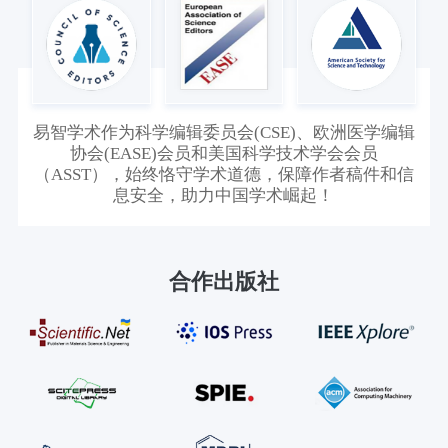
多。 二、注意事项 01. 首先确定自己的论文属于哪个领
（running head）。第三步，就是要确保正文后的附属资料
标期刊的名称和投稿时间，做好备忘，以方便我们到一定时
的一项统计显示：科学公共图书馆（PLoS）系列期刊的同行
域，比如经济类、医学类、文学类、理工类等等；其次在所
（back matter）完整。如果存在利益冲突，必须在提交过程
间后及时查询或者询问编辑部了解审稿进程或转投他刊等。
评审速度在过去十年中慢了一倍。另一位加利福尼亚大学生
属领域内选择一本适合的期刊;再次，每个期刊都有无数个栏
中披露此信息。此外，任何有关数据可用性、项目资助和作
如果着急发表的话，可以找发表网站投稿，相对更快速一
物学家的观察显示：这不仅是由于文稿增多，也是因為每篇
目组成，要求客户在投稿前确定自己的文章适合哪个栏目，
者信息的声明都必须根据期刊的要求进行排版。最后，别忘
些。 二、投稿之后没有收到回复，应该怎么办? 我
论文的数据量相较过去相比增大了许多。 同行评审是相
这样，杂志社在审核稿件时有更强的目的性，提高论文发表
了补充文件（Supplementary Files）。补充的信息可以是数
们分情况讨论一下： 电子信箱/在线投稿一周之后：在确
当耗时耗力的工作，快速的审阅多靠审稿人的善意。学术界
的效率。 02.建议一个月向同一本杂志投递的稿件数量不
据、视频、图表或者数学公式，来更好地作证文中的结论。
认投稿邮箱无误，状态显示正常的情况下，耐心等待即可。
也担心愿意免费付出时间、精力的审稿人日益减少。出版社
要超过三篇。有的人 一次性向杂志社投递十几篇稿件，让编
二、提高论文发表成功率的技巧 相关技巧有很多，譬如
电子信箱/在线投稿一个月之后：由于目前稿件越来越
易智学术作为科学编辑委员会(CSE)、欧洲医学编辑
为了促使审稿人加快审稿已作出种种努力，像是提供审稿人
辑进行筛选，殊不知这大大降低了论文发表的成功率。一方
说事先熟悉目标期刊、稿件符合刊物要求、以最好的文章做
多，小编还是建议大家再耐心等待。 电子信箱/在线投稿
小额的金钱奖励（例如美金100元）或者公布审稿所耗费的时
协会(EASE)会员和美国科学技术学会会员
面，杂志社编辑每天要处理百十篇稿件，精力有限；另一方
榜样等等内容，小编在这里就重点提一提大家较少了解的主
三个月之后：小编建议改投他刊，当然该期刊明确表明审稿
间，以实质奖励、公共名誉激励审稿人加快审稿。伦敦出版
（ASST），始终恪守学术道德，保障作者稿件和信
面，会让人误解这些稿件即使没有发表过，也有被其他杂志
动与编辑进行联系和找对合作伙伴这两方面。 主动与编
时间在三个月以上除外。 三、收到期刊用稿通知，应该
社Veruscript就在2016年决定要给予审稿人小额现金以认可他
社淘汰过的嫌疑。 03.关于期刊的截稿问题。期刊截稿分
息安全，助力中国学术崛起！
辑进行联系：稿件经过初审、复审、终审、编辑加工、校对
怎么做? 首先，核实其真实性，特别是收费期刊，一定
们的付出。行为经济学期刊则开始尝试公开排序审稿人的速
为两种，一是杂志每月交稿的时间，二是临时征稿截止的时
等多个环节才能最终发表，在这一过程中，作者可以利用网
要认真核实。 那么，如何核实呢？ 首先可以查看用
度，以激励大家更快地完成审阅，但学术界有人认为这只会
间。对于前者客户不必太在意，因为这属于期刊的常规征
络和电话主动进行稿件查询，随时与编辑进行联系，以更快
稿通知上的电话号码与编辑部电话是否一致。其次，可以查
更加打消审稿人审稿的意愿。 事实上，作者本人也是审
稿，期刊每个月都要征稿，错过这一期还有下一期。对于临
推进稿件的审核环节。 找对合作伙伴：找合作伙伴时可
看发通知的邮箱是否官方邮箱。最后，核查要求汇款的银行
稿缓慢的原因之一。在知名期刊刊登意味着对论文质量更高
时征稿的截止，就要求客户宜早不宜迟，争取在截稿之前定
以找研究经验或者投稿经验更丰富的人，和这样的人一起合
合作出版社
账号是否是期刊主办单位的银行账号。或者，最简单的方
的认可，更能加速自己的科研事业，因此常常会从最富盛名
稿，一旦超过期限就错过了定稿时间。 04.关于稿件的字
作，不管是撰写文章还是文章投稿，都会事半功倍，从而会
式，直接打电话给编辑部核实即可。
的期刊开始选投，经过好几轮的拒稿才能找到期刊发表。因
数限制。论文的字数要求意味着能少就不要多，规定多少字
有更高投稿率。那么如何找到呢？小编建议，除了找身边人
此一开始就为自己的研究论文选对期刊是相当重要的。
就写多少字，毕竟论文不是散文，期刊的版面限制决定了洋
以外，还可以多去参加学术会议，找到更合适的合作伙伴。
不少年轻研究员苦恼于长时间的等待，一般來说，若投稿后
洋洒洒多出的字数只能被删减。字数少，即使版面占不满，
三、投稿注意事项 (1) 越好的期刊一般来说审稿和修改
3个月都没有结果，则可以写信给责任编辑以客气的措词询问
也不影响发表。 05.留用与发表的区别。留用和发表是两
的时间会越长。因此如果需要满足毕业答辩，职称评定，评
进度。 如需【会议投稿】【SCI期刊发表】欢迎咨询网
个概念，编辑审核稿件只是表明这篇稿件适合该期刊，但是
奖评优等要求时，一定要留出足够的时间。 (2) 严禁抄
站客服，专业学术会议、期刊服务，助力论文快速发表！
并不代表一定会发表。每一期杂志都会挑选最优秀的稿件发
袭！ (3) 要了解所投期刊是否符合自己的要求，有些期
表，是否发表，要等杂志定稿后才知道。一般客户如果收到
刊名称比较具有迷惑性，一定要按照前文所述，反复进行核
杂志社的采用通知单或直接接到编辑人员的采用电话，就表
对。 (4) 千万不要一稿多投！一稿多投会涉及到学术不