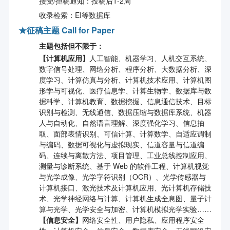
接受/拒稿通知：投稿后1-2周
收录检索：EI等数据库
★
征稿主题 Call for Paper
主题包括但不限于：
【计算机应用】
人工智能、机器学习、人机交互系统、
数字信号处理、网络分析、程序分析、大数据分析、深
度学习、计算仿真与分析、计算机技术应用、计算机图
形学与可视化、医疗信息学、计算生物学、数据库与数
据科学、计算机教育、数据挖掘、信息通信技术、目标
识别与检测、无线通信、数据压缩与数据库系统、机器
人与自动化、自然语言理解、深度强化学习、信息抽
取、面部表情识别、可信计算、计算数学、自适应调制
与编码、数据可视化与虚拟现实、信道容量与信道编
码、连续与离散方法、项目管理、工业总线控制应用、
测量与诊断系统、基于 Web 的软件工程、计算机视觉
与光学成像、光学字符识别（OCR）、光学传感器与
计算机接口、激光技术及计算机应用、光计算机存储技
术、光学神经网络与计算、计算机生成全息图、量子计
算与光学、光学安全与加密、计算机模拟光学实验……
【
信息安全
】
网络安全性、用户隐私、应用程序安全