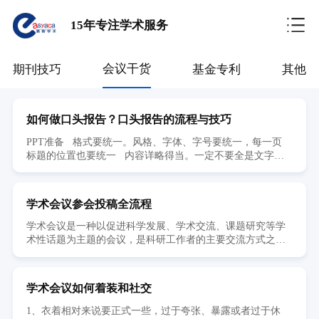
15年专注学术服务
会议干货
期刊技巧
基金专利
其他
如何做口头报告？口头报告的流程与技巧
PPT准备 格式要统一。风格、字体、字号要统一，每一页
标题的位置也要统一 内容详略得当。一定不要全是文字堆
在PPT上，然后直接照着念PPT，这种体验感很差。建议挑
选重点、核心内容，只展示你最想要阐述的内容，搭配口头
讲解去阐述。 图表要可读性强，图例标清楚，不要密密麻
学术会议参会投稿全流程
麻摆一大堆，不知道看啥。 动画效果可以使用，但不要喧
宾夺主、太花里花哨 关于演讲 如果你不是演讲大牛，特
学术会议是一种以促进科学发展、学术交流、课题研究等学
别是第一次上台做口头报告的，建议提前准备演讲稿，从头
术性话题为主题的会议，是科研工作者的主要交流方式之
到尾把每一句准备说的话都考虑好，反复照着念几遍甚至背
一。 对于科研工作者来说，参加学术会议一般分为两种，
下来，这样上台会从容很多。先保证有话说，不紧张。 其
一种是作为听众参加，基本交钱就能去；另一种就是投稿录
次为了防止现场报告变成背稿会，大家演讲前可以自己多彩
用后，以作者身份到现场进行成果分享。接下来就主要与大
学术会议如何着装和社交
排几遍，一定要开口！熟练后邀请同学、老师帮忙听一下。
家分享下学术会议参会投稿的全部流程。 1、写好学术文章
演讲过程中，一是注意语言问题，这个可以请一些外国朋
一篇精彩的学术文章是一切的基础，按照自己的研究方向准
1、衣着相对来说要正式一些，过于夸张、暴露或者过于休
友或老师指导下，纠正自己的语法错误或发音不准等问题；