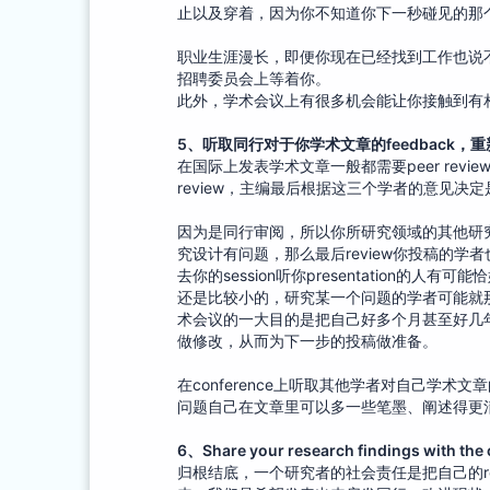
止以及穿着，因为你不知道你下一秒碰见的那
职业生涯漫长，即便你现在已经找到工作也说
招聘委员会上等着你。
此外，学术会议上有很多机会能让你接触到有
5
、
听取同行对于你学术文章的feedback，
在国际上发表学术文章一般都需要peer rev
review，主编最后根据这三个学者的意见决定是
因为是同行审阅，所以你所研究领域的其他研
究设计有问题，那么最后review你投稿的学
去你的session听你presentation的人有可
还是比较小的，研究某一个问题的学者可能就那
术会议的一大目的是把自己好多个月甚至好几
做修改，从而为下一步的投稿做准备。
在conference上听取其他学者对自己学术文章的
问题自己在文章里可以多一些笔墨、阐述得更清
6
、
Share your research findings wi
归根结底，一个研究者的社会责任是把自己的resea