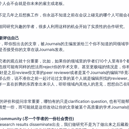
个人会不会就是你未来的雇主或老板。
不定几年之后想换工作，你永远不知道之前在会议上碰见的哪个人可能会
相同研究兴趣的学者，很多人利用这样的机会开始了实质性的合作研究。
重新评估自己
iew，即你投出去的文章，被Journals的主编发派给三个你不知道的同领域
否接受你的文章在该Journals发表。
究者的观点就十分重要，比如，如果你的领域里的学者们10个人里有8个
者也很可能有同样的想法而reject你的学术文章。甚至更极端的情况是，你
能恰好是之后review你文章的peer reviewer或者是某个Journals的编辑
么些，说不准你之前一起讨论过文章的某个人就是编辑所找的reviewer
年一直在折腾的东西拿出来示人，听听领域内其他人的意见，想想自己在
评价和提问非常重要，哪怕有的只是clarification question, 也有可
楚一些，而可能就是这些改动让你的文章被某个高质量的学术Journals
th the community (尽一个学者的一份社会责任)
rch results disseminate出去，我们做研究不是为了做出来之后