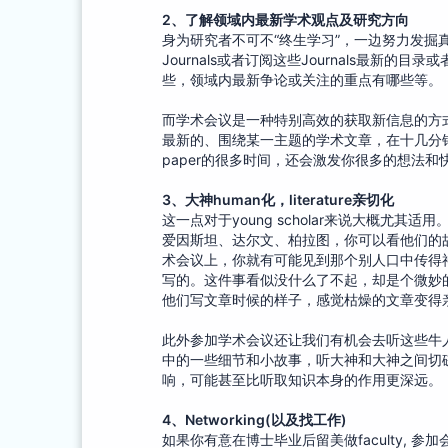
2
、
了解领域内最新学术观点及研究方向
身为研究者不可不“终生学习”，一边努力发
Journals或者订阅这些Journals最
些，领域内最新争论或关注的重点有哪些等。
而学术会议是一种特别高效的获取新信息的方式，几
最新的、围绕某一主题的学术文章，在十几分
paper的很多时间，还会激发你很多的想法和快
3
、
大神human化，literature亲切化
这一点对于young scholar来说大概
爱因斯坦、达尔文、柏拉图，你可以看他们的
术会议上，你就有可能见到那个别人口中传得
写的。这件事看似没什么了不起，却是个微妙
他们写文章时候的样子，感觉枯燥的文章变得
此外参加学术会议还让我们有机会去听这些牛人做
中的一些细节和小故事，听大神和大神之间切磋武
响，可能甚至比听取知识本身的作用更深远。
4
、
Networking(以及找工作)
如果你有意在博士毕业后留美做faculty, 