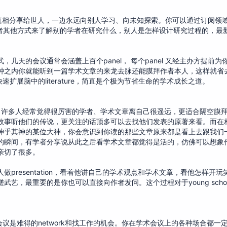
掘真相分享给世人，一边永远向别人学习、向未知探索。你可以通过订阅领
新的目录或者其他方式来了解别的学者在研究什么，别人是怎样设计研究过程的，
天的会议通常会涵盖上百个panel， 每个panel 又经主办方提前为你
钟之内你就能听到一篇学术文章的来龙去脉还能膜拜作者本人，这样就省
速扩展脑中的literature，简直是个极为节省生命的学术成长之道。
尤其适用。许多人经常觉得很厉害的学者、学术文章离自己很遥远，更适合隔空膜
故事听他们的传说，更关注的话顶多可以去找他们发表的原著来看。而在
神乎其神的某位大神，你会意识到你读的那些文章原来都是看上去跟我们
的瞬间，有学者分享说从此之后看学术文章都觉得是活的，仿佛可以想象
亲切了很多。
presentation，看着他讲自己的学术观点和学术文章，看他怎样开
艺，最重要的是你也可以直接向作者发问。这个过程对于young schol
参加会议是难得的network和找工作的机会。你在学术会议上的各种场合都